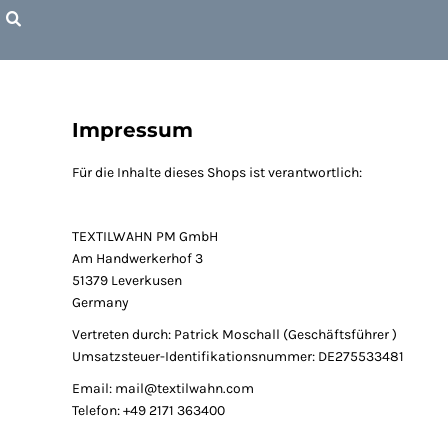
T-SHIRTS
POLOS
HOODIES
ACCESSOIRES
Impressum
ANMELDEN
Für die Inhalte dieses Shops ist verantwortlich:
REGISTRIEREN
WARENKORB: 0 ARTIKEL
TEXTILWAHN PM GmbH
Am Handwerkerhof 3
51379 Leverkusen
Germany
Vertreten durch: Patrick Moschall (Geschäftsführer )
Umsatzsteuer-Identifikationsnummer: DE275533481
Email: mail@textilwahn.com
Telefon: +49 2171 363400