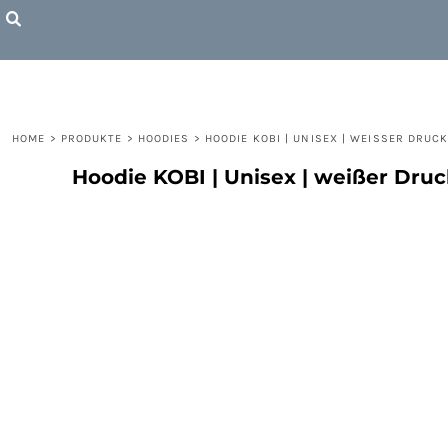
T-SHIRTS
POLOS
HOODIES
ACCESSOIRES
HOME
>
PRODUKTE
>
HOODIES
>
HOODIE KOBI | UNISEX | WEISSER DRUC
ANMELDEN
Hoodie KOBI | Unisex | weißer Druc
REGISTRIEREN
WARENKORB: 0 ARTIKEL